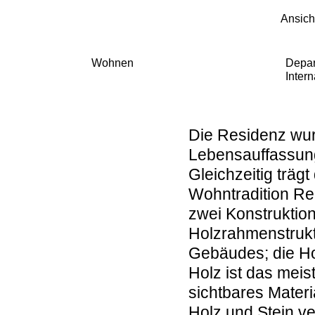
Ansich
Wohnen
Depar
Inter
Die Residenz wur
Lebensauffassung
Gleichzeitig träg
Wohntradition Re
zwei Konstruktio
Holzrahmenstrukt
Gebäudes; die Ho
Holz ist das mei
sichtbares Materi
Holz und Stein ve