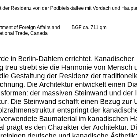
t der Residenz von der Podbielskiallee mit Vordach und Haupt
tment of Foreign Affairs and
BGF ca. 711 qm
national Trade, Canada
de in Berlin-Dahlem errichtet. Kanadischer
 treu strebt sie die Harmonie von Mensch 
t die Gestaltung der Residenz der traditione
chnung. Die Architektur entwickelt einen Di
nsformen: der massiven Steinwand und der l
ur. Die Steinwand schafft einen Bezug zu
lzrahmenstruktur entspringt der kanadische
stverwendete Baumaterial im kanadischen H
al prägt es den Charakter der Architektur. D
reinigen deutsche und kanadische Ästhetik;