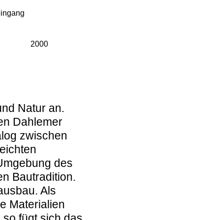
eingang
2000
und Natur an.
llen Dahlemer
alog zwischen
eichten
r Umgebung des
n Bautradition.
ausbau. Als
ie Materialien
 so fügt sich das